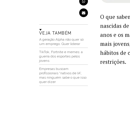
O que sabem
nascidas de
VEJA TAMBÉM
anos e os m
A geração Alpha não quer só
mais jovens
um emprego. Quer liderar
hábitos de 
TikTok, Fortnite e memes: a
guerra dos esportes pelos
restrições.
jovens
Empresas buscam
profissionais “nativos de IA”,
mas ninguém sabe o que isso
quer dizer