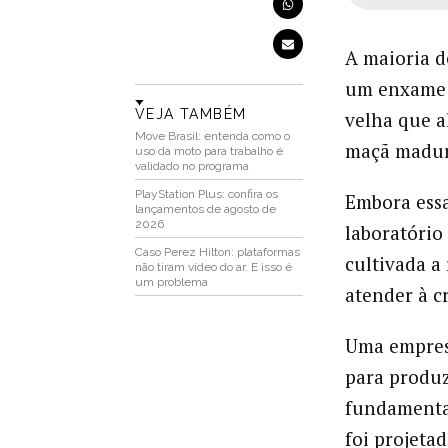
A maioria d
um enxame 
VEJA TAMBÉM
velha que a
Move Brasil: entenda como o
maçã madura
uso da moto para trabalho é
validado no programa
PlayStation Plus: confira os
Embora ess
lançamentos de agosto de
2026
laboratório
Caso Perez Hilton: plataformas
cultivada a
não tiram vídeo do ar. E isso é
um problema
atender à c
Uma empres
para produz
fundamental
foi projeta