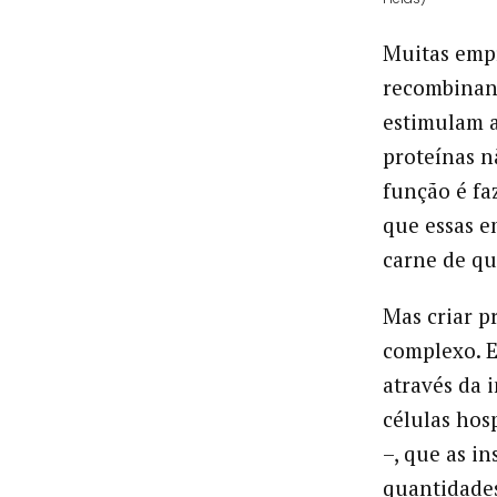
Muitas empr
recombinant
estimulam a
proteínas n
função é fa
que essas 
carne de qu
Mas criar p
complexo. E
através da 
células hos
–, que as i
quantidade