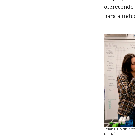
oferecendo 
para a indús
Jalene e Matt And
Fields)