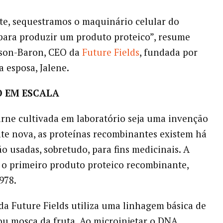
e, sequestramos o maquinário celular do
ara produzir um produto proteico”, resume
son-Baron, CEO da
Future Fields
, fundada por
a esposa, Jalene.
 EM ESCALA
rne cultivada em laboratório seja uma invenção
te nova, as proteínas recombinantes existem há
ão usadas, sobretudo, para fins medicinais. A
i o primeiro produto proteico recombinante,
978.
da Future Fields utiliza uma linhagem básica de
 ou mosca da fruta. Ao microinjetar o DNA