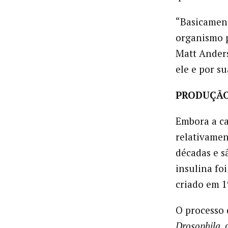
“Basicament
organismo p
Matt Ander
ele e por su
PRODUÇÃO
Embora a ca
relativamen
décadas e s
insulina fo
criado em 1
O processo 
Drosophila
,