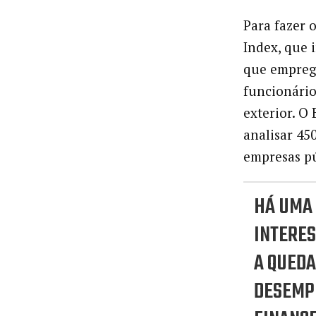
Para fazer 
Index, que 
que empreg
funcionário
exterior. O
analisar 45
empresas pú
HÁ UMA
INTERE
A QUEDA
DESEMP