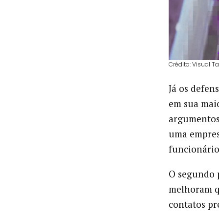
Crédito: Visual T
Já os defen
em sua maio
argumentos 
uma empresa
funcionário
O segundo p
melhoram qu
contatos pr