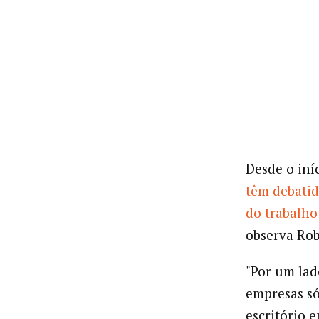
Desde o iní
têm debati
do trabalh
observa Rob
"Por um lad
empresas só
escritório 