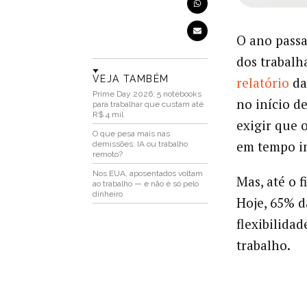
O ano passa
dos trabalh
VEJA TAMBÉM
relatório
da
Prime Day 2026: 5 notebooks
no início d
para trabalhar que custam até
R$ 4 mil
exigir que 
O que pesa mais nas
em tempo in
demissões: IA ou trabalho
remoto?
Nos EUA, aposentados voltam
Mas, até o 
ao trabalho — e não é só pelo
dinheiro
Hoje, 65% d
flexibilida
trabalho.