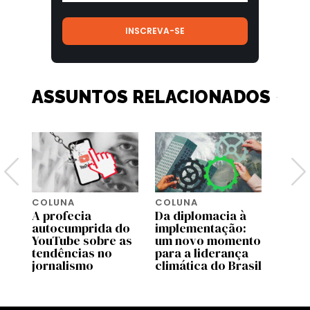
ASSUNTOS RELACIONADOS
COLUNA
COLUNA
COLU
A profecia
Da diplomacia à
Quem
e
autocumprida do
implementação:
pare
 o
YouTube sobre as
um novo momento
líder
ba
tendências no
para a liderança
Preta
jornalismo
climática do Brasil
racia