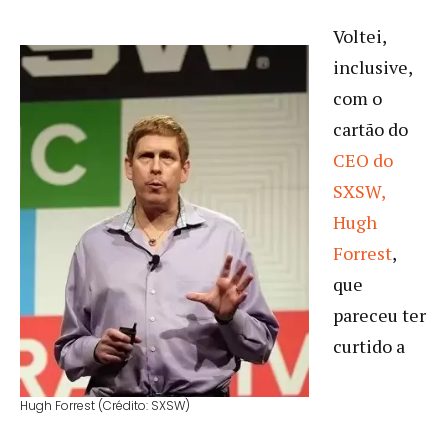
Voltei,
inclusive,
com o
cartão do
CEO do
SXSW,
Hugh
Forrest
,
que
pareceu ter
curtido a
Hugh Forrest (Crédito: SXSW)