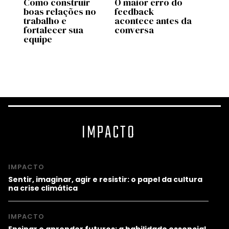
Como construir
O maior erro do
Este 
boas relações no
feedback
intel
trabalho e
acontece antes da
emoci
fortalecer sua
conversa
ajuda
equipe
no pr
empr
IMPACTO
IMPACTO
Sentir, imaginar, agir e resistir: o papel da cultura
na crise climática
IMPACTO
Ensinar e aprender futuros: a habilidade essencial