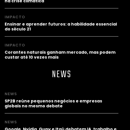
na crise climática
IMPACTO
Ensinar e aprender futuros: a habilidade essencial
do século 21
IMPACTO
Corantes naturais ganham mercado, mas podem
custar até 10 vezes mais
NEWS
NEWS
SP2B reúne pequenos negócios e empresas
globais no mesmo debate
NEWS
Google, Nvidia, Gupy e Itaú debatem IA, trabalho e