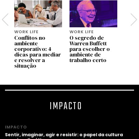
WORK LIFE
WORK LIFE
WORK 
Conflitos no
O segredo de
Quan
ambiente
Warren Buffett
simpá
ei
corporativo: 4
para escolher o
mais 
dicas para mediar
ambiente de
e resolver a
trabalho certo
situação
IMPACTO
IMPACTO
Sentir, imaginar, agir e resistir: o papel da cultura