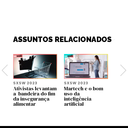
ASSUNTOS RELACIONADOS
SXSW 2023
SXSW 2023
SXSW
Ativistas levantam
Martech e o bom
Sete 
a
a bandeira do fim
uso da
CEO d
 de
da insegurança
inteligência
Ryan 
s
alimentar
artificial