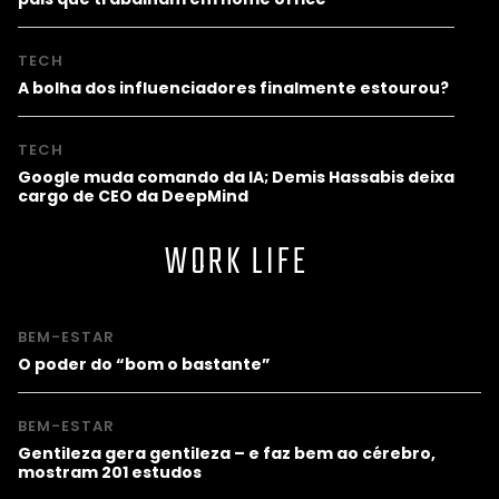
TECH
A bolha dos influenciadores finalmente estourou?
TECH
Google muda comando da IA; Demis Hassabis deixa
cargo de CEO da DeepMind
WORK LIFE
BEM-ESTAR
O poder do “bom o bastante”
BEM-ESTAR
Gentileza gera gentileza – e faz bem ao cérebro,
mostram 201 estudos