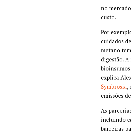
no mercado 
custo.
Por exemplo
cuidados de
metano tem
digestão. A
bioinsumos
explica Ale
Symbrosia
,
emissões d
As parceria
incluindo c
barreiras p