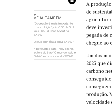
A produção 
de sustenta
VEJA TAMBÉM
agricultura
“Obsessão é mais importante
deve invest
que ambição”, diz CEO da Shit
You Should Care About na
pegada de c
SXSW
chegue ao c
O que significa a sigla SXSW?
5 perguntas para Tracy Mann,
autora do livro “O mundo todo é
Um dos mai
Bahia” e consultora do SXSW
2023 que di
carbono neu
conseguido 
conseguem r
produção. 
velocidade 