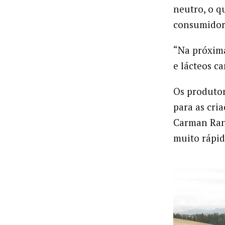
neutro, o q
consumidor 
“Na próxima
e lácteos c
Os produtor
para as cri
Carman Ranc
muito rápid