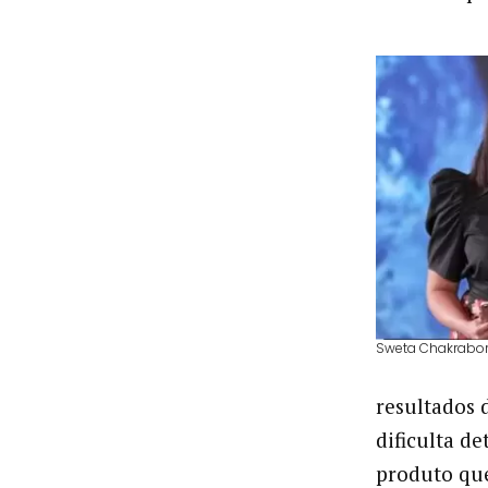
Sweta Chakrabort
resultados 
dificulta d
produto qu