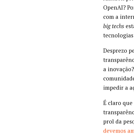
OpenAI? Por
com a inter
big techs
est
tecnologias 
Desprezo pe
transparênc
a inovação
comunidades
impedir a a
É claro que
transparênc
prol da pes
devemos amp