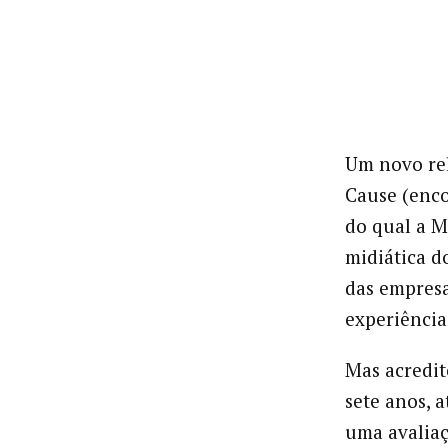
Um novo rel
Cause (enc
do qual a M
midiática d
das empresa
experiência
Mas acredit
sete anos, 
uma avaliaç