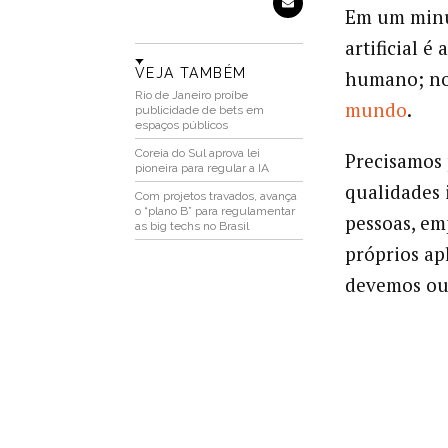
Em um minut
artificial é
VEJA TAMBÉM
humano; no
Rio de Janeiro proíbe
mundo
.
publicidade de bets em
espaços públicos
Coreia do Sul aprova lei
Precisamos 
pioneira para regular a IA
qualidades 
Com projetos travados, avança
o “plano B” para regulamentar
pessoas, em
as big techs no Brasil
próprios ap
devemos ou