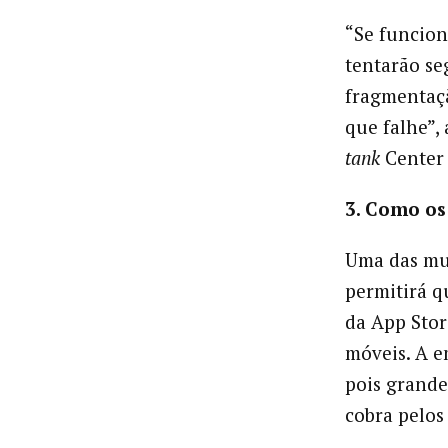
“Se funcion
tentarão se
fragmentaçã
que falhe”,
tank
Center 
3. Como os
Uma das mud
permitirá q
da App Stor
móveis. A e
pois grande
cobra pelos