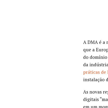
A DMA é a m
que a Euro
do domínio 
da indústr
práticas de
instalação d
As novas re
digitais “ma
em um mome