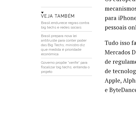
mecanismos 
VEJA TAMBÉM
para iPhone
Brasil endurece regras contra
pessoais on
big techs e redes sociais
Brasil prepara nova lei
antitruste para conter poder
Tudo isso f
das Big Techs; ministro diz
que medida é prioridade
Mercados Di
econômica
de regulame
Governo propõe “xerife” para
fiscalizar big techs; entenda o
de tecnolog
projeto
Apple, Alph
e ByteDance