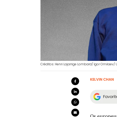
Créditos: Henri Lajarrige Lombard/ Igor Omilaev/
KELVIN CHAN
Os europeu