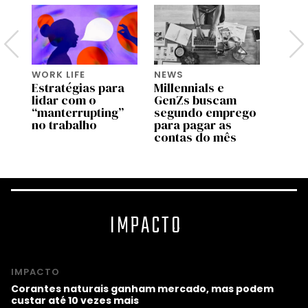
WORK LIFE
NEWS
WORK 
Estratégias para
Millennials e
Como
ma
lidar com o
GenZs buscam
recu
t
“manterrupting”
segundo emprego
crise
no trabalho
para pagar as
sem t
contas do mês
empr
IMPACTO
IMPACTO
Corantes naturais ganham mercado, mas podem
custar até 10 vezes mais