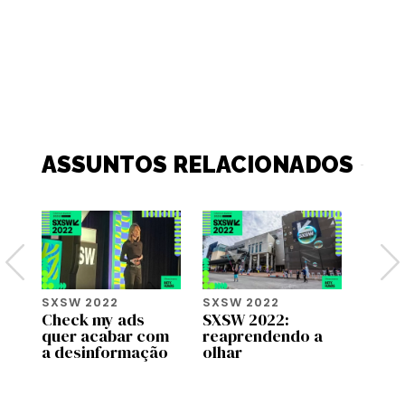
ASSUNTOS RELACIONADOS
SXSW 2022
SXSW 2022
SXSW
é:
Check my ads
SXSW 2022:
Respo
ura
quer acabar com
reaprendendo a
inclu
a desinformação
olhar
no m
game